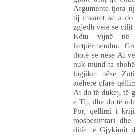
Argumente tjera nj
tij mvaret se a do 
zgjedh vetë se cilit
Këtu vijnë në
lartpërmendur. Gr
thotë se nëse Ai vë
nuk mund ta shohë?
logjike: nëse Zo
atëherë çfarë qëllim
Ai do të dukej, të 
e Tij, dhe do të m
Por, qëllimi i krij
mosbesimtari dhe 
ditën e Gjykimit 