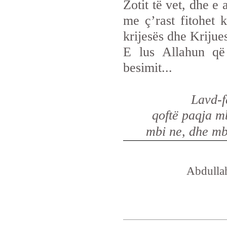
Zotit të vet, dhe e
me ç’rast fitohet
krijesës dhe Krijues
E lus Allahun që
besimit...
Lavd-f
qoftë paqja mb
mbi ne, dhe mbi
Abdulla