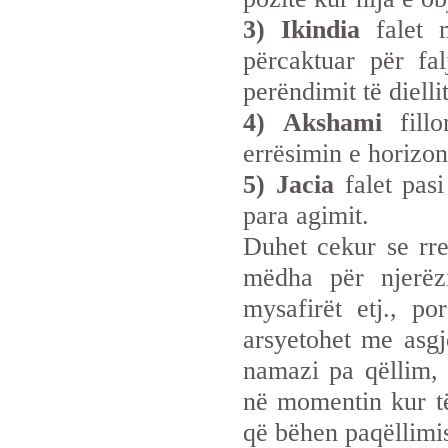
3) Ikindia
falet m
përcaktuar për fa
perëndimit të diellit
4) Akshami
fillo
errësimin e horizont
5) Jacia
falet pasi
para agimit.
Duhet cekur se rre
mëdha për njerëz
mysafirët etj., p
arsyetohet me asgj
namazi pa qëllim, 
në momentin kur të
që bëhen paqëllimis