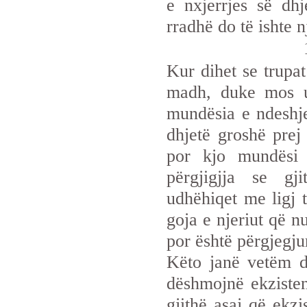
e nxjerrjes së dh
rradhë do të ishte n
Kur dihet se trupat
madh, duke mos u 
mundësia e ndeshje
dhjetë groshë prej
por kjo mundësi
përgjigjja se gji
udhëhiqet me ligj 
goja e njeriut që n
por është përgjegjur
Këto janë vetëm d
dëshmojnë ekzisten
gjithë asaj që ekzi