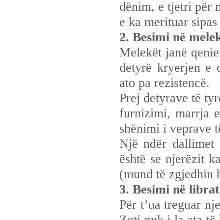
dënim, e tjetri për
e ka merituar sipas
2. Besimi në melek
Melekët janë qenie 
detyrë kryerjen e 
ato pa rezistencë.
Prej detyrave të ty
furnizimi, marrja 
shënimi i veprave të
Një ndër dallimet
është se njerëzit k
(mund të zgjedhin 
3. Besimi në librat
Për t’ua treguar nj
Zoti nuk i la ata t