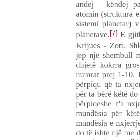
andej - këndej p
atomin (struktura e
sistemi planetar) v
[7]
planetave.
E gjit
Krijues - Zoti. S
jep një shembull m
dhjetë kokrra gro
numrat prej 1-10. 
përpiqu që ta nxj
për ta bërë këtë do
përpiqeshe t’i nx
mundësia për këtë
mundësia e nxjerrj
do të ishte një me 