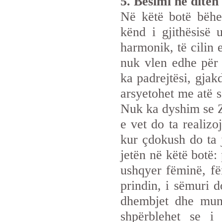
5. Besimi në ditën
Në këtë botë bëhe
kënd i gjithësisë 
harmonik, të cilin 
nuk vlen edhe për 
ka padrejtësi, gjak
arsyetohet me atë s
Nuk ka dyshim se Zo
e vet do ta realizo
kur çdokush do ta j
jetën në këtë botë:
ushqyer fëminë, fë
prindin, i sëmuri d
dhembjet dhe mun
shpërblehet se i