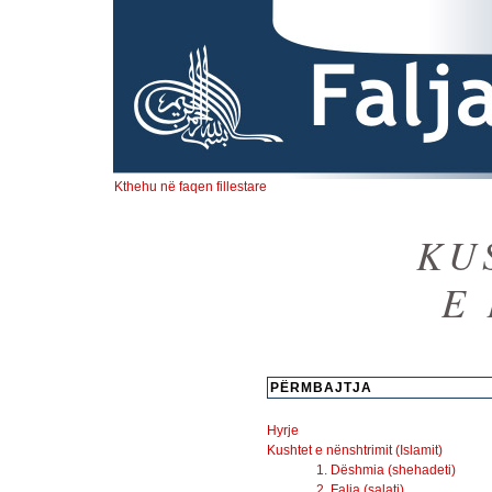
Kthehu në faqen fillestare
KU
E
PËRMBAJTJA
Hyrje
Kushtet e nënshtrimit (Islamit)
1. Dëshmia (shehadeti)
2. Falja (salati)