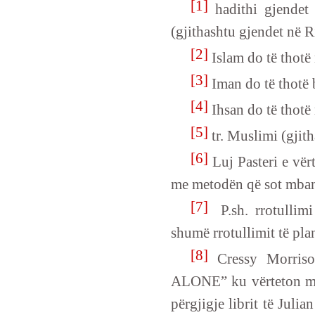
[1]
hadithi gjendet
(gjithashtu gjendet në R
[2]
Islam do të thotë
[3]
Iman do të thotë 
[4]
Ihsan do të thotë 
[5]
tr. Muslimi (gjith
[6]
Luj Pasteri e vër
me metodën që sot mban
[7]
P.sh. rrotullimi
shumë rrotullimit të plan
[8]
Cressy Morris
ALONE” ku vërteton me 
përgjigje librit të Ju