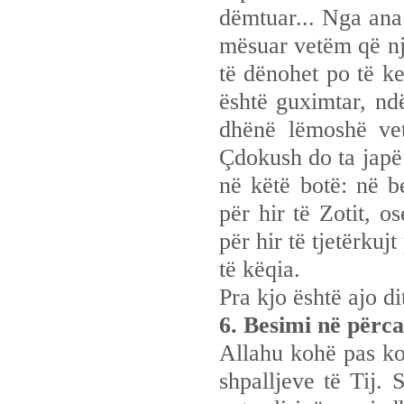
dëmtuar... Nga ana 
mësuar vetëm që nje
të dënohet po të ke
është guximtar, nd
dhënë lëmoshë ve
Çdokush do ta japë 
në këtë botë: në 
për hir të Zotit, 
për hir të tjetërkuj
të këqia.
Pra kjo është ajo di
6. Besimi në përca
Allahu kohë pas ko
shpalljeve të Tij. 