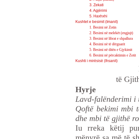
3. Zekati
4. Agjërimi
5. Haxhxhi
Kushtet e besimit (Imanit)
1. Besimi në Zotin
2. Besimi në melekët (engjujt)
3. Besimi në librat e shpallura
4. Besimi në të dërguarit
5. Besimi në ditën e Gjykimit
6. Besimi në përcaktimin e Zotit
Kushti i mirësisë (Ihsanit)
të Gji
Hyrje
Lavd-falënderimi i 
Qoftë bekimi mbi 
dhe mbi të gjithë ro
Iu rreka këtij pu
mënyrë sa më të sh