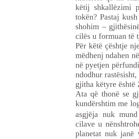
këtij shkallëzimi 
tokën? Pastaj kush 
shohim – gjithësin
cilës u formuan të t
Për këtë çështje nj
mëdhenj ndahen në 
në pyetjen përfundi
ndodhur rastësisht, 
gjitha këtyre është 
Ata që thonë se gji
kundërshtim me log
asgjëja nuk mund 
cilave u nënshtrohe
planetat nuk janë