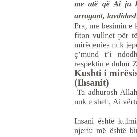
me atë që Ai ju 
arrogant, lavdidas
Pra, me besimin e k
fiton vullnet për 
mirëqenies nuk jep
ç’mund t’i ndod
respektin e duhur Zo
Kushti i mirësi
(Ihsanit)
-Ta adhurosh Allah
nuk e sheh, Ai vërte
Ihsani është kulmi
njeriu më është b