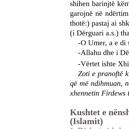
shihen barinjtë këm
garojnë në ndërtim
thotë:) pastaj ai s
(i Dërguari a.s.) th
-O Umer, a e di s
-Allahu dhe i Dër
-Vërtet ishte Xhi
Zoti e pranoftë 
që më ndihmuan, na
xhennetin Firdews t
Kushtet e nëns
(Islamit)