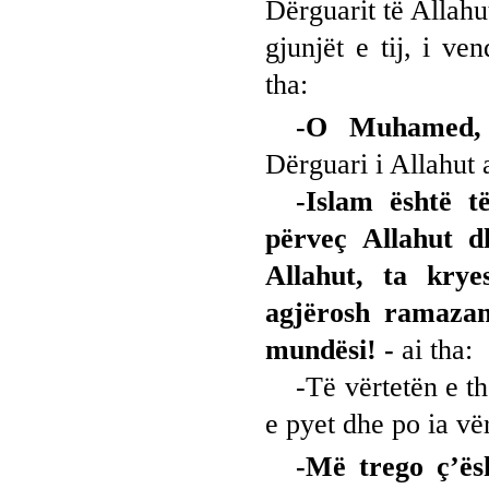
Dërguarit të Allahu
gjunjët e tij, i ve
tha:
-O Muhamed, 
Dërguari i Allahut a
-Islam është t
përveç Allahut 
Allahut, ta krye
agjërosh ramazan
mundësi! -
ai tha:
-Të vërtetën e th
e pyet dhe po ia vër
-Më trego ç’ës