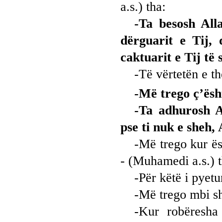
a.s.) tha:
-Ta besosh Alla
dërguarit e Tij,
caktuarit e Tij të 
-Të vërtetën e th
-Më trego ç’ësh
-Ta adhurosh A
pse ti nuk e sheh, 
-Më trego kur ësh
- (Muhamedi a.s.) t
-Për këtë i pyet
-Më trego mbi sh
-Kur robëresha