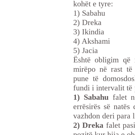
kohët e tyre:
1) Sabahu
2) Dreka
3) Ikindia
4) Akshami
5) Jacia
Është obligim që 
mirëpo në rast të
pune të domosdos
fundi i intervalit t
1) Sabahu
falet n
errësirës së natës
vazhdon deri para li
2) Dreka
falet pasi
pozitë kur hija e obj