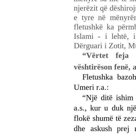
njerëzit që dëshiro
e tyre në mënyrë
fletushkë ka përmb
Islami - i lehtë, 
Dërguari i Zotit, M
“Vërtet feja
vështirëson fenë, 
Fletushka bazo
Umeri r.a.:
“Një ditë ishim
a.s., kur u duk n
flokë shumë të zez
dhe askush prej