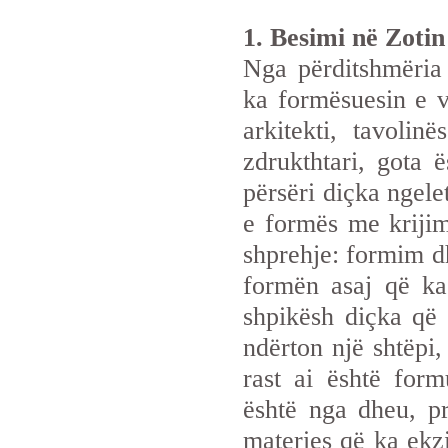
1. Besimi në Zotin
Nga përditshmëria
ka formësuesin e v
arkitekti, tavoli
zdrukthtari, gota 
përsëri diçka ngele
e formës me kriji
shprehje: formim dh
formën asaj që ka
shpikësh diçka që 
ndërton një shtëpi,
rast ai është form
është nga dheu, pr
materies që ka ekzi