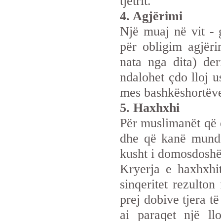
tjetrit.
4. Agjërimi
Një muaj në vit -
për obligim agjëri
nata nga dita) der
ndalohet çdo lloj 
mes bashkëshortëve,
5. Haxhxhi
Për muslimanët që e
dhe që kanë mundë
kusht i domosdosh
Kryerja e haxhxhi
sinqeritet rezulto
prej dobive tjera t
ai paraqet një ll