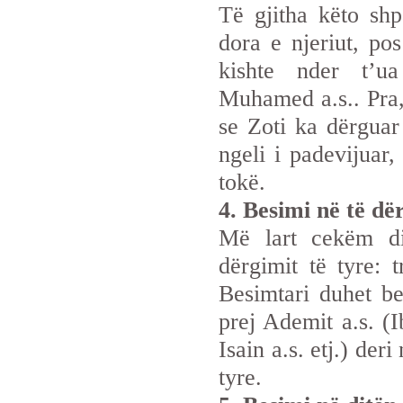
Të gjitha këto sh
dora e njeriut, pos
kishte nder t’ua
Muhamed a.s.. Pra, 
se Zoti ka dërguar
ngeli i padevijuar,
tokë.
4. Besimi në të dë
Më lart cekëm di
dërgimit të tyre: t
Besimtari duhet be
prej Ademit a.s. (I
Isain a.s. etj.) de
tyre.