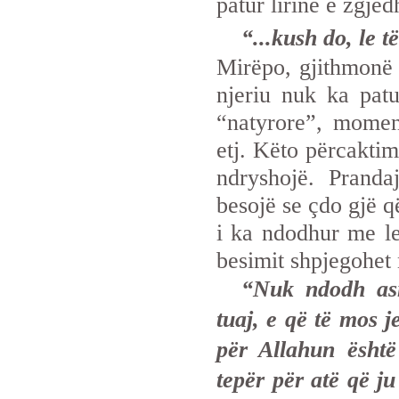
patur lirinë e zgje
“...kush do, le t
Mirëpo, gjithmonë k
njeriu nuk ka patur
“natyrore”, moment
etj. Këto përcaktim
ndryshojë. Pranda
besojë se çdo gjë q
i ka ndodhur me lej
besimit shpjegohet 
“Nuk ndodh asn
tuaj, e që të mos j
për Allahun është
tepër për atë që j