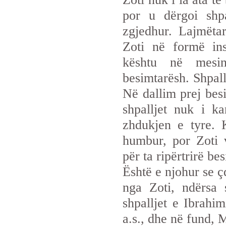
por u dërgoi shp
zgjedhur. Lajmëtar
Zoti në formë ins
kështu në mesi
besimtarësh. Shpall
Në dallim prej bes
shpalljet nuk i k
zhdukjen e tyre. K
humbur, por Zoti v
për ta ripërtrirë b
Është e njohur se ç
nga Zoti, ndërsa 
shpalljet e Ibrahim
a.s., dhe në fund, 