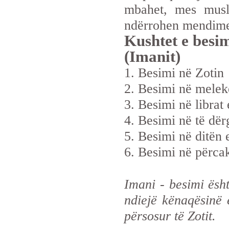
mbahet, mes musl
ndërrohen mendime
Kushtet e besim
(Imanit)
1. Besimi në Zotin
2. Besimi në melekë
3. Besimi në librat 
4. Besimi në të dër
5. Besimi në ditën 
6. Besimi në përcak
Imani - besimi ësht
ndiejë kënaqësinë e
përsosur të Zotit.