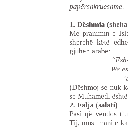
papërshkrueshme.
1. Dëshmia (sheha
Me pranimin e Isla
shprehë këtë edh
gjuhën arabe:
“Esh-
We e
‘
(Dëshmoj se nuk ka
se Muhamedi është r
2. Falja (salati)
Pasi që vendos t’u
Tij, muslimani e k