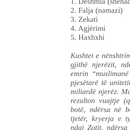
1. Dëshmia (shehad
2. Falja (namazi)
3. Zekati
4. Agjërimi
5. Haxhxhi
Kushtet e nënshtrim
gjithë njerëzit, 
emrin “muslimanë”
pjesëtarë të unite
miliardë njerëz. M
rezulton vuajtje (
botë, ndërsa në b
tjetër, kryerja e 
ndaj Zotit, ndërsa