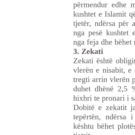
përmendur edhe më
kushtet e Islamit q
tjetër, ndërsa për
nga pesë kushtet e
nga feja dhe bëhet
3. Zekati
Zekati është obligi
vlerën e nisabit, e
tregti arrin vlerën
duhet dhënë 2,5 %
hixhri te pronari i s
Dobitë e zekatit 
tepërtën, ndërsa 
kështu bëhet plotë